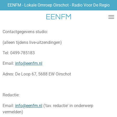
EENFM - Lokale Omroep Oirschot - Radio Voor De Regio
Ga
direct
EENFM
naar
de
hoofdinhoud
Contactgegevens studio:
(alleen tijdens live-uitzendingen)
Tel: 0499-785183
Email:
info@eenfm.nl
Adres: De Loop 67, 5688 EW Oirschot
Redactie:
Email:
info@eenfm.nl
('tav. redactie' in onderwerp
vermelden)