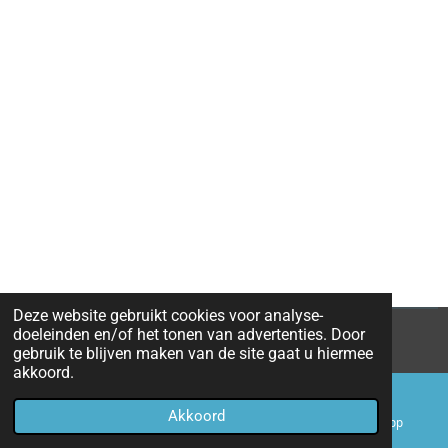
Deze website gebruikt cookies voor analyse-
doeleinden en/of het tonen van advertenties. Door
© 2022 - 2026 EENFM
gebruik te blijven maken van de site gaat u hiermee
akkoord.
Akkoord
E-mailadres
Telefoonnummer
WhatsApp