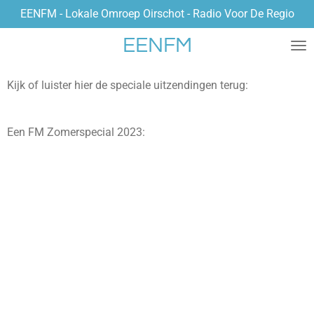
EENFM - Lokale Omroep Oirschot - Radio Voor De Regio
Ga
direct
EENFM
naar
de
hoofdinhoud
Kijk of luister hier de speciale uitzendingen terug:
Een FM Zomerspecial 2023: